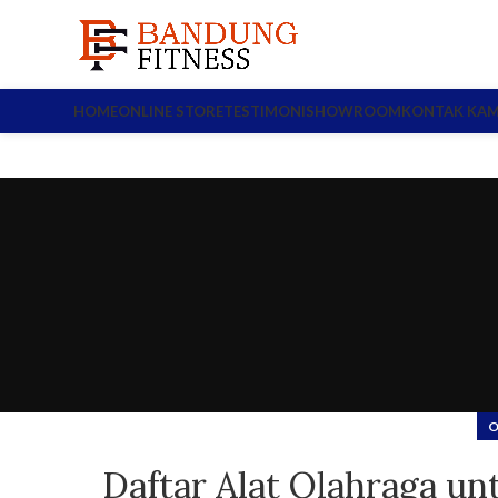
HOME
ONLINE STORE
TESTIMONI
SHOWROOM
KONTAK KAM
O
Daftar Alat Olahraga u