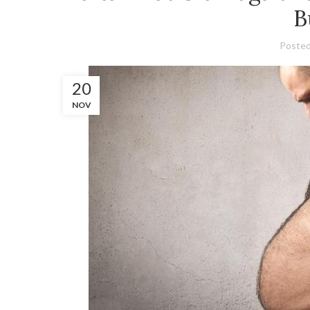
B
Posted
20
NOV