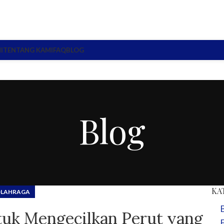
I
TENTANG KAMI
FAQ
BLOG
Blog
KA
LAHRAGA
ntuk Mengecilkan Perut yang
E