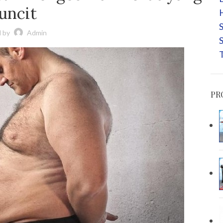
uncit
S
 by
Admin
S
T
PR