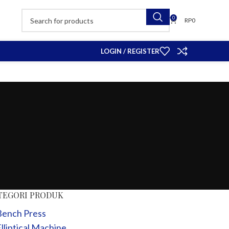
0
RP
0
LOGIN / REGISTER
TEGORI PRODUK
Bench Press
lliptical Machine