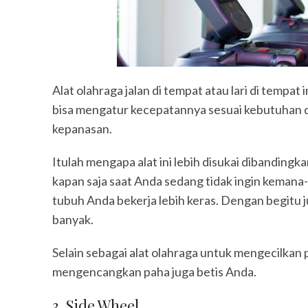
Alat olahraga jalan di tempat atau lari di tempat 
bisa mengatur kecepatannya sesuai kebutuhan da
kepanasan.
Itulah mengapa alat ini lebih disukai dibandingka
kapan saja saat Anda sedang tidak ingin kema
tubuh Anda bekerja lebih keras. Dengan begitu j
banyak.
Selain sebagai alat olahraga untuk mengecilkan p
mengencangkan paha juga betis Anda.
3. Side Wheel