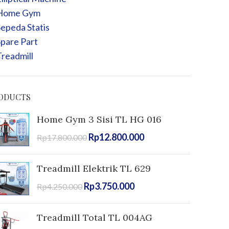
Home Gym
epeda Statis
pare Part
readmill
ODUCTS
Home Gym 3 Sisi TL HG 016
Rp
12.800.000
Rp
17.800.000
Treadmill Elektrik TL 629
Rp
3.750.000
Rp
4.250.000
Treadmill Total TL 004AG