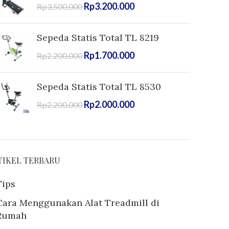
Rp
3.200.000
Rp
3.500.000
Sepeda Statis Total TL 8219
Rp
1.700.000
Rp
2.200.000
Sepeda Statis Total TL 8530
Rp
2.000.000
Rp
2.200.000
TIKEL TERBARU
Tips
Cara Menggunakan Alat Treadmill di
Rumah