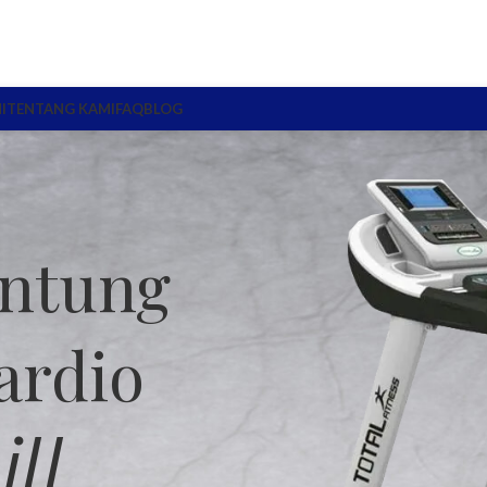
I
TENTANG KAMI
FAQ
BLOG
Bentu
Dengan
Ho