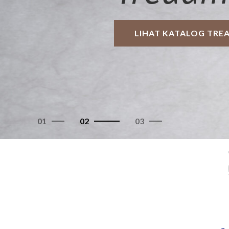
01
02
03