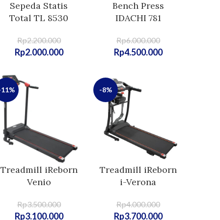
Sepeda Statis
Bench Press
Total TL 8530
IDACHI 781
Rp
2.200.000
Rp
6.000.000
Rp
2.000.000
Rp
4.500.000
-11%
-8%
Treadmill iReborn
Treadmill iReborn
Venio
i-Verona
Rp
3.500.000
Rp
4.000.000
Rp
3.100.000
Rp
3.700.000