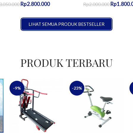
Rp
2.800.000
Rp
1.800.
3.050.000
Rp
2.000.000
LIHAT SEMUA PRODUK BESTSELLER
PRODUK TERBARU
-9%
-23%