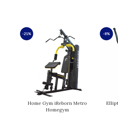
-21%
-8%
Home Gym iReborn Metro
Ellip
Homegym