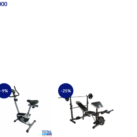
000
-9%
-25%