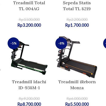
Treadmill Total
Sepeda Statis
TL 004AG
Total TL 8219
Rp
3.500.000
Rp
2.200.000
Rp
3.200.000
Rp
1.700.000
-5%
-8%
Treadmill Idachi
Treadmill iReborn
ID-938M-1
Monza
Rp
9.200.000
Rp
6.000.000
Rp
8.700.000
Rp
5.500.000