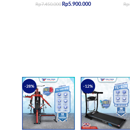
Rp
5.900.000
Rp
7.450.000
Rp
-28%
-12%