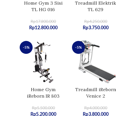
Home Gym 3 Sisi
Treadmill Elektrik
TL HG 016
TL 629
Rp
17.800.000
Rp
4.250.000
Rp
12.800.000
Rp
3.750.000
-5%
-5%
Home Gym
Treadmill iReborn
iReborn IR 803
Venice 2
Rp
5.500.000
Rp
4.000.000
Rp
5.200.000
Rp
3.800.000