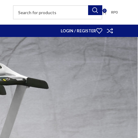
0
RP
0
LOGIN / REGISTER
k Tubuh Anda
 Alat Fitness
me Gym