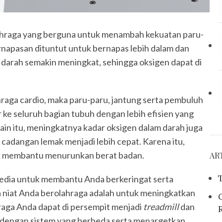
olahraga yang berguna untuk menambah kekuatan paru-
rnapasan dituntut untuk bernapas lebih dalam dan
darah semakin meningkat, sehingga oksigen dapat di
hraga cardio, maka paru-paru, jantung serta pembuluh
 ke seluruh bagian tubuh dengan lebih efisien yang
in itu, meningkatnya kadar oksigen dalam darah juga
cadangan lemak menjadi lebih cepat. Karena itu,
tuk membantu menurunkan berat badan.
AR
ersedia untuk membantu Anda berkeringat serta
a niat Anda berolahraga adalah untuk meningkatkan
hraga Anda dapat di persempit menjadi
treadmill
dan
rja dengan sistem yang berbeda serta menargetkan