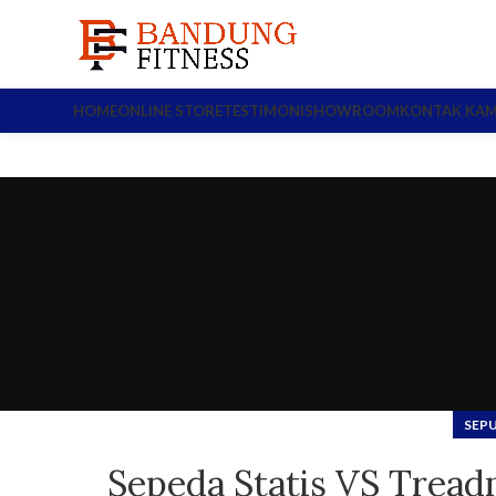
HOME
ONLINE STORE
TESTIMONI
SHOWROOM
KONTAK KAM
SEP
Sepeda Statis VS Tread