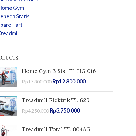
Home Gym
epeda Statis
pare Part
readmill
ODUCTS
Home Gym 3 Sisi TL HG 016
Rp
12.800.000
Rp
17.800.000
Treadmill Elektrik TL 629
Rp
3.750.000
Rp
4.250.000
Treadmill Total TL 004AG