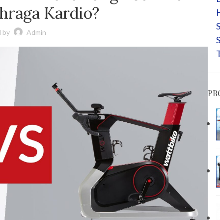
hraga Kardio?
S
 by
Admin
S
T
PR