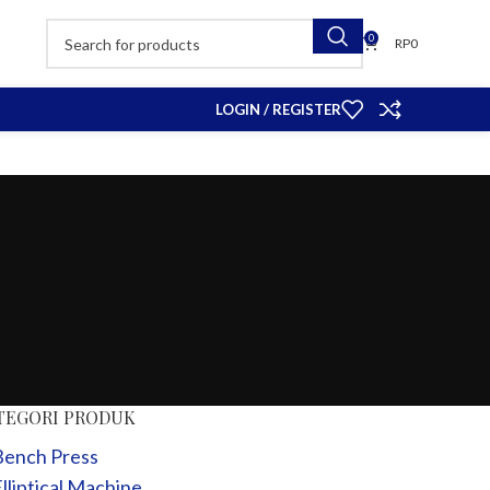
0
RP
0
LOGIN / REGISTER
TEGORI PRODUK
Bench Press
lliptical Machine