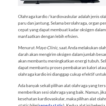
Olahraga kardio / kardiovaskular adalah jenis 
paru dan jantung. Selama berolahraga, organ pe
cepat yang dapat membuat kadar oksigen dalam 
manfaatkan dengan lebih efisien.
Menurut
Mayo Clinic
, saat Anda melakukan ola
darah akan mengirim oksigen dalam jumlah besar
akan membantu meningkatkan energi tubuh. Sela
dapat membantu proses pembakaran kalori atau 
olahraga kardio ini dianggap cukup efektif un
Ada banyak sekali pilihan alat olahraga yang t
memberikan sesi olahraga yang baik. Namun, jik
kesehatan kardiovaskular, maka pilihan alat ola
static bike
(
sepeda statis
). Kedua alat ini beke