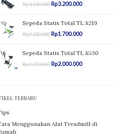
Rp
3.200.000
Rp
3.500.000
Sepeda Statis Total TL 8219
Rp
1.700.000
Rp
2.200.000
Sepeda Statis Total TL 8530
Rp
2.000.000
Rp
2.200.000
TIKEL TERBARU
Tips
Cara Menggunakan Alat Treadmill di
Rumah