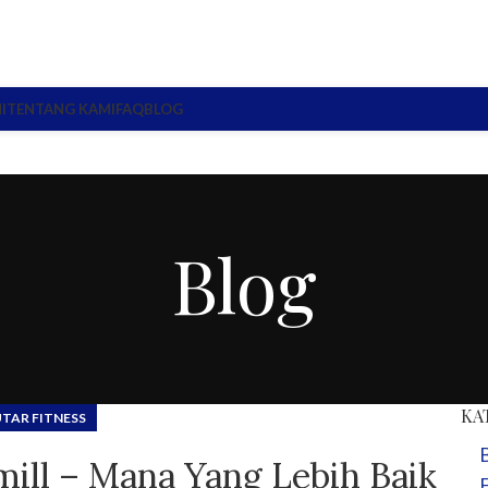
I
TENTANG KAMI
FAQ
BLOG
Blog
KA
UTAR FITNESS
mill – Mana Yang Lebih Baik
E