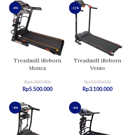
-8%
-11%
Treadmill iReborn
Treadmill iReborn
Monza
Venio
Rp
6.000.000
Rp
3.500.000
Rp
5.500.000
Rp
3.100.000
-8%
-6%