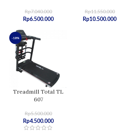
Rp
7.040.000
Rp
11.550.000
Rp
6.500.000
Rp
10.500.000
-18%
Treadmill Total TL
607
Rp
5.500.000
Rp
4.500.000