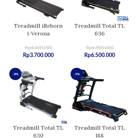
Treadmill iReborn
Treadmill Total TL
i-Verona
636
Rp
4.000.000
Rp
6.900.000
Rp
3.700.000
Rp
6.500.000
-8%
-9%
Treadmill Total TL
Treadmill Total TL
630
188