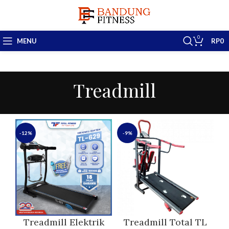
0
MENU
RP
0
Treadmill
-12%
-9%
Treadmill Elektrik
Treadmill Total TL