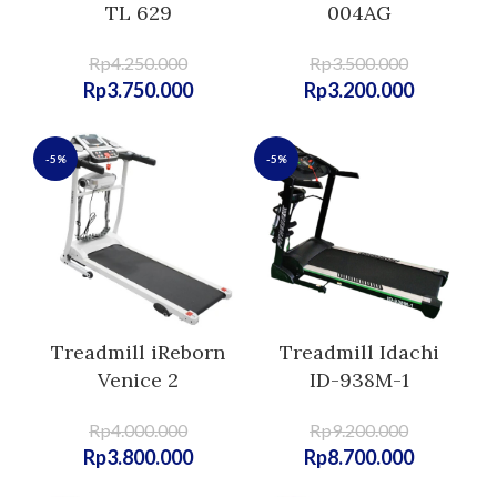
TL 629
004AG
Rp
4.250.000
Rp
3.500.000
Rp
3.750.000
Rp
3.200.000
-5%
-5%
Treadmill iReborn
Treadmill Idachi
Venice 2
ID-938M-1
Rp
4.000.000
Rp
9.200.000
Rp
3.800.000
Rp
8.700.000